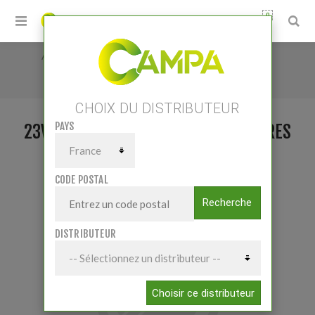
0
Accueil
/
Petits matériels
/
Matériel Atelier
/
Compresseurs d'air et accessoires
/
CHOIX DU DISTRIBUTEUR
23V100 M + Enrouleur + Accessoires
PAYS
23V100 M + ENROULEUR + ACCESSOIRES
CODE POSTAL
Recherche
DISTRIBUTEUR
Choisir ce distributeur