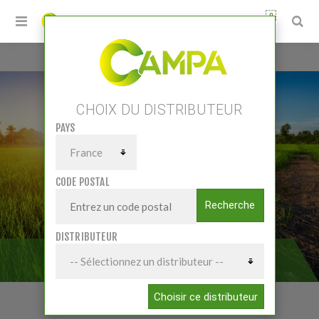
0
Accueil
/
Pièces et accessoires
/
Pièces Acc Tracteurs
/
Démarreurs - Alternateurs
CHOIX DU DISTRIBUTEUR
PAYS
CODE POSTAL
Recherche
DISTRIBUTEUR
DÉMARREURS - ALTERNATEURS
Choisir ce distributeur