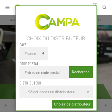
0
Accueil
/
Pièces et accessoires
/
Pièces Travail du sol
CHOIX DU DISTRIBUTEUR
PAYS
CODE POSTAL
Recherche
DISTRIBUTEUR
PIÈCES TRAVAIL DU SOL
Choisir ce distributeur
SELECT SUBCATEGORY