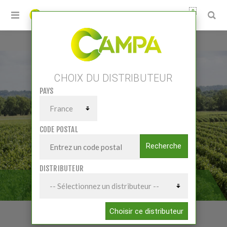
0
Accueil
/
Petits matériels
/
Viti-Vinicole
CHOIX DU DISTRIBUTEUR
PAYS
CODE POSTAL
Recherche
DISTRIBUTEUR
VITI-VINICOLE
Choisir ce distributeur