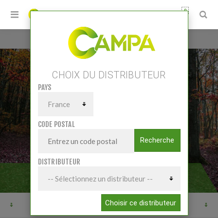
0
Accueil
/
Matériels
/
Matériel forestier
CHOIX DU DISTRIBUTEUR
PAYS
CODE POSTAL
Recherche
DISTRIBUTEUR
MATÉRIEL FORESTIER
Choisir ce distributeur
SELECT SUBCATEGORY