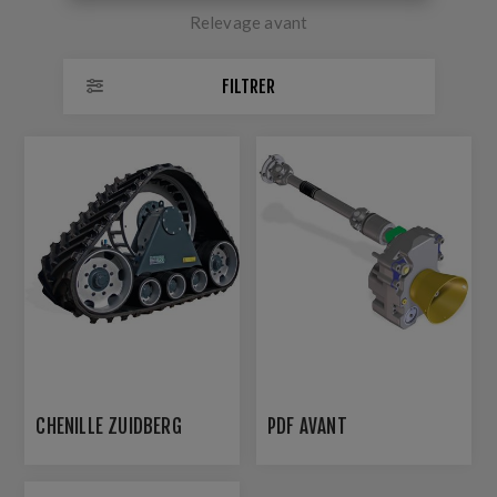
Relevage avant
FILTRER
CHENILLE ZUIDBERG
PDF AVANT