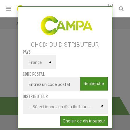
0
Accueil
/
Petits matériels
/
Outillage atelier
/
Electrodes
CHOIX DU DISTRIBUTEUR
PAYS
CODE POSTAL
Recherche
DISTRIBUTEUR
ELECTRODES
Choisir ce distributeur