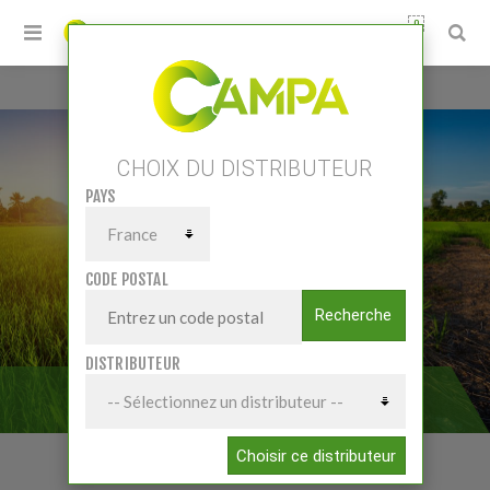
0
Accueil
/
Pièces et accessoires
/
Pièces Acc Tracteurs
/
Moteur-pont-direction
CHOIX DU DISTRIBUTEUR
PAYS
CODE POSTAL
Recherche
DISTRIBUTEUR
MOTEUR-PONT-DIRECTION
Choisir ce distributeur