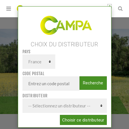
0
Accueil
/
Matériels
/
Entretien
/
Tarières
CHOIX DU DISTRIBUTEUR
PAYS
CODE POSTAL
Recherche
DISTRIBUTEUR
TARIÈRES
Choisir ce distributeur