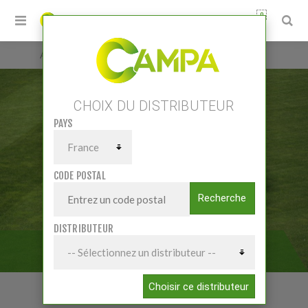
0
Accueil
/
Matériels
/
Matériels Collectivités
/
Etraves - Lames à neige
CHOIX DU DISTRIBUTEUR
PAYS
CODE POSTAL
Recherche
DISTRIBUTEUR
ETRAVES - LAMES À NEIGE
Choisir ce distributeur