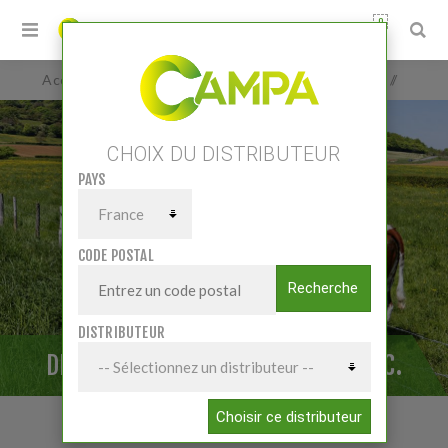
0
Accueil
/
Pièces et accessoires
/
Pièces Elevage
/
Désileuses pailleuses pièces-acc.
CHOIX DU DISTRIBUTEUR
PAYS
CODE POSTAL
Recherche
DISTRIBUTEUR
DÉSILEUSES PAILLEUSES PIÈCES-ACC.
Choisir ce distributeur