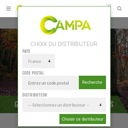
0
Accueil
/
Matériels
/
Broyage
/
Gyrobroyeurs grandes largeurs
CHOIX DU DISTRIBUTEUR
PAYS
CODE POSTAL
Recherche
DISTRIBUTEUR
GYROBROYEURS GRANDES LARGEURS
Choisir ce distributeur