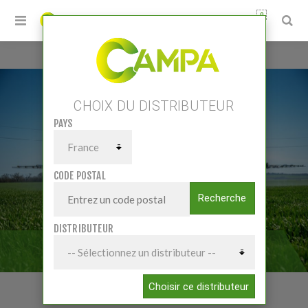
0
Accueil
/
Matériels
/
Pulvérisation
/
Pulvérisateurs portés
CHOIX DU DISTRIBUTEUR
PAYS
CODE POSTAL
Recherche
DISTRIBUTEUR
PULVÉRISATEURS PORTÉS
Choisir ce distributeur