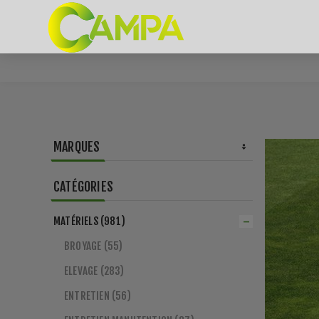
MARQUES
CATÉGORIES
MATÉRIELS (981)
BROYAGE (55)
ELEVAGE (283)
ENTRETIEN (56)