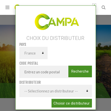
0
Accueil
/
Pièces et accessoires
/
Pièces Acc Tracteurs
/
Vitres et glaces de cabines
CHOIX DU DISTRIBUTEUR
PAYS
CODE POSTAL
Recherche
DISTRIBUTEUR
VITRES ET GLACES DE CABINES
Choisir ce distributeur