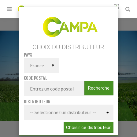
0
Accueil
/
Matériels
/
Pulvérisation
/
Pulvérisateurs trainés
CHOIX DU DISTRIBUTEUR
PAYS
CODE POSTAL
Recherche
DISTRIBUTEUR
PULVÉRISATEURS TRAINÉS
Choisir ce distributeur