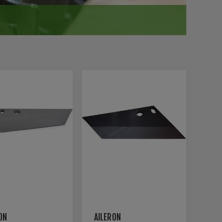
ON
AILERON