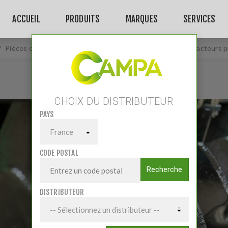
ACCUEIL
PRODUITS
MARQUES
SERVICES
/
Pièces et accessoires
/
Pièces Travail du sol
/
Décompacteurs pi
CHOIX DU DISTRIBUTEUR
PAYS
CODE POSTAL
Recherche
DISTRIBUTEUR