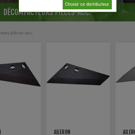
Choisir ce distributeur
DÉCOMPACTEURS PIÈCES-ACC.
urs pièces-acc.
N
AILERON
AILER