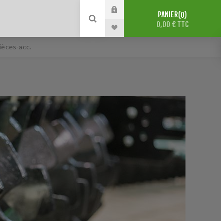
PANIER
0
0,00 € TTC
èces-acc.