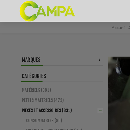
Accueil
MARQUES
CATÉGORIES
MATÉRIELS (981)
PETITS MATÉRIELS (473)
PIÈCES ET ACCESSOIRES (831)
CONSOMMABLES (90)