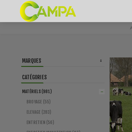
A
MARQUES
CATÉGORIES
MATÉRIELS (981)
BROYAGE (55)
ELEVAGE (283)
ENTRETIEN (56)