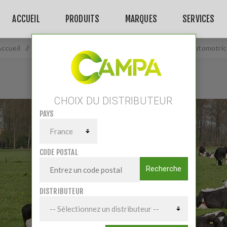
ACCUEIL
PRODUITS
MARQUES
SERVICES
ccueil
/
Matériels
/
Matériel Elevage
/
Mélangeuses automotric
CHOIX DU DISTRIBUTEUR
PAYS
CODE POSTAL
Recherche
DISTRIBUTEUR