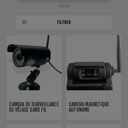
Vidéo
FILTRER
CAMÉRA DE SURVEILLANCE
CAMÉRA MAGNÉTIQUE
DE VÊLAGE SANS FIL
AUTONOME