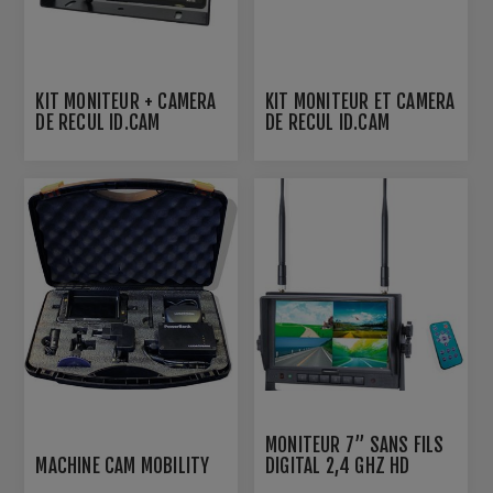
KIT MONITEUR + CAMÉRA
KIT MONITEUR ET CAMÉRA
DE RECUL ID.CAM
DE RECUL ID.CAM
MONITEUR 7’’ SANS FILS
MACHINE CAM MOBILITY
DIGITAL 2,4 GHZ HD