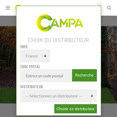
0
Accueil
/
Matériels
/
Matériel forestier
/
Scies circulaires et combinés
CHOIX DU DISTRIBUTEUR
PAYS
CODE POSTAL
Recherche
DISTRIBUTEUR
SCIES CIRCULAIRES ET COMBINÉS
Choisir ce distributeur