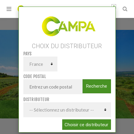
0
Accueil
/
Matériels
/
Fenaison
/
Presses
CHOIX DU DISTRIBUTEUR
PAYS
CODE POSTAL
Recherche
DISTRIBUTEUR
PRESSES
Choisir ce distributeur