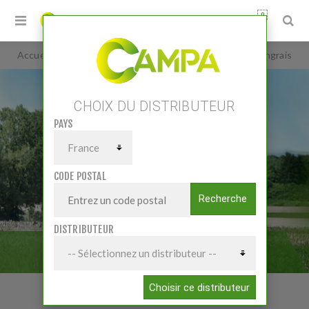
0
Accueil
/
Matériels
/
Epandage
/
Distributeurs d'engrais
CHOIX DU DISTRIBUTEUR
PAYS
CODE POSTAL
Recherche
DISTRIBUTEUR
DISTRIBUTEURS D'ENGRAIS
Choisir ce distributeur