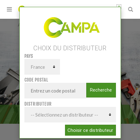
0
Accueil
/
Petits matériels
/
Outillage atelier
/
Outillage manuel
CHOIX DU DISTRIBUTEUR
PAYS
CODE POSTAL
Recherche
DISTRIBUTEUR
OUTILLAGE MANUEL
Choisir ce distributeur