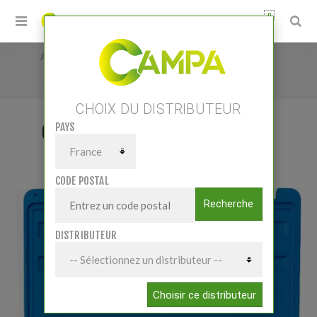
0
Accueil
/
Petits matériels
/
Outillage atelier
/
Outillage manuel
/
Coffret cliquet et douilles 1/4
CHOIX DU DISTRIBUTEUR
PAYS
COFFRET CLIQUET ET DOUILLES 1/4
CODE POSTAL
Recherche
DISTRIBUTEUR
Choisir ce distributeur