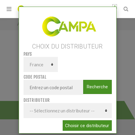
0
Accueil
/
Petits matériels
/
Outillage atelier
/
Groupes électrogènes
CHOIX DU DISTRIBUTEUR
PAYS
CODE POSTAL
Recherche
DISTRIBUTEUR
GROUPES ÉLECTROGÈNES
Choisir ce distributeur