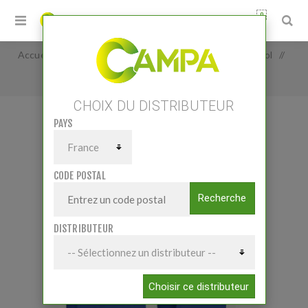
0
Accueil
/
Pièces et accessoires
/
Pièces Travail du sol
/
Décompacteurs pièces-acc.
/
POINTE
CHOIX DU DISTRIBUTEUR
PAYS
POINTE
CODE POSTAL
Recherche
DISTRIBUTEUR
Choisir ce distributeur