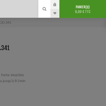
PANIER
0
0,00 € TTC
MOD.341
.341
 fonte émaillée
u jusqu’à 8 l/min