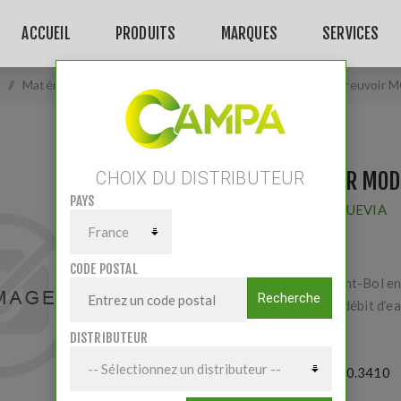
ACCUEIL
PRODUITS
MARQUES
SERVICES
/
Matériels
/
Elevage
/
Bacs/Auges/Abreuvoirs
/
Abreuvoir 
ABREUVOIR MOD
CHOIX DU DISTRIBUTEUR
PAYS
Fournisseur:
SUEVIA
CODE POSTAL
niveau constant-Bol en
Recherche
Avec flotteur,débit d’ea
DISTRIBUTEUR
Référence:
100.3410