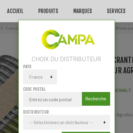
ACCUEIL
PRODUITS
MARQUES
SERVICES
/
Consommables
/
Agrafes crantées électro-zinguées de 45mm po
AGRAFES CRANT
CHOIX DU DISTRIBUTEUR
PAYS
45MM POUR AGR
CLÔTURE
CODE POSTAL
Fournisseur:
DEWALT
Recherche
DISTRIBUTEUR
1 boite de 950 Agrafes 