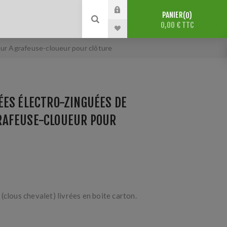
PANIER
0
0,00 € TTC
ur Agrafeuse-cloueur pour clôture
ÉES ÉLECTRO-ZINGUÉES DE
AFEUSE-CLOUEUR POUR
(clous chevalet) livrées en boite carton.