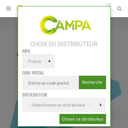
0
Accueil
/
AILERON CAMBRE GAUCHE LEMKEN
CHOIX DU DISTRIBUTEUR
PAYS
AILERON CAMBRE GAUCHE LEMKEN
CODE POSTAL
Recherche
DISTRIBUTEUR
Choisir ce distributeur