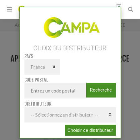
0
Accueil
/
APPOINTEUSE BI FACE - PRISE DE FORCE
CHOIX DU DISTRIBUTEUR
PAYS
APPOINTEUSE BI FACE - PRISE DE FORCE
CODE POSTAL
Recherche
DISTRIBUTEUR
Choisir ce distributeur