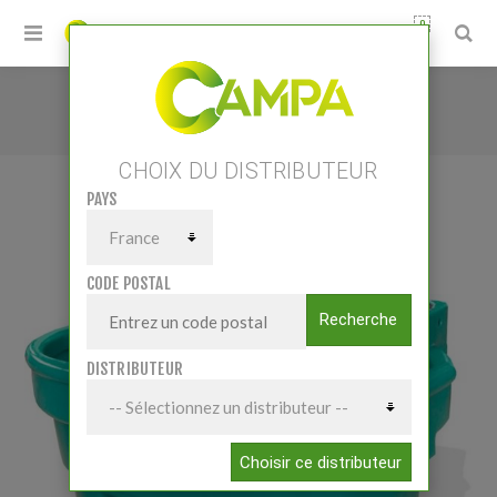
0
Accueil
/
Matériels
/
Elevage
/
Bacs/Auges/Abreuvoirs
/
Bac de pâture 400 l
CHOIX DU DISTRIBUTEUR
PAYS
BAC DE PÂTURE 400 L
CODE POSTAL
Recherche
DISTRIBUTEUR
Choisir ce distributeur