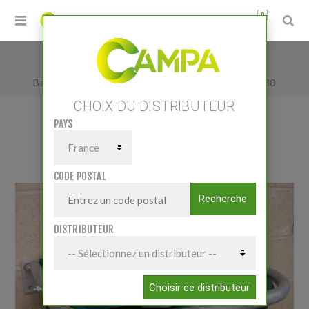
0
Accueil
/
Matériels
/
Elevage
/
Bacs/Auges/Abreuvoirs
/
Bac Monoplace Mod.WT30
CHOIX DU DISTRIBUTEUR
PAYS
BAC MONOPLACE MOD.WT30
CODE POSTAL
Recherche
DISTRIBUTEUR
Choisir ce distributeur