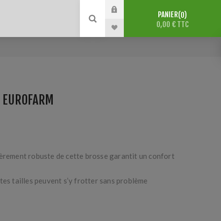
PANIER
0
0,00 € TTC
E EUROFARM
ièrement robuste de cette brosse garantit un confort
tes tailles peuvent s’y frotter sans problème