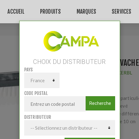
ACCUEIL
PRODUITS
MARQUES
SERVICES
Accueil
/
Brosse à vache Eurofarm
BROSSE À VACH
CHOIX DU DISTRIBUTEUR
PAYS
Fournisseur:
KERBL
CODE POSTAL
La conception particul
Recherche
d’utilisation élevé
les animaux de différen
DISTRIBUTEUR
Largeur brosse 10 cm