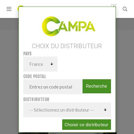
0
Accueil
/
CARDAN STANDARD GRAND ANGLE
CHOIX DU DISTRIBUTEUR
PAYS
CARDAN STANDARD GRAND ANGLE
CODE POSTAL
Recherche
DISTRIBUTEUR
Choisir ce distributeur