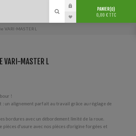
PANIER
0
0,00 € TTC
tée VARI-MASTER L
E VARI-MASTER L
abour !
: un alignement parfait au travail grâce au réglage de
des bordures avec un débordement limité de la roue.
 pièces d'usure avec nos pièces d'origine forgées et