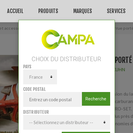
ACCUEIL
PRODUITS
MARQUES
SERVICES
et accessoires
/
Pièces Travail du sol
/
Charrues
/
Charrue por
CHARRUE PORTÉ
CHOIX DU DISTRIBUTEUR
PAYS
Fournisseur:
KUHN
CODE POSTAL
La nouvelle vision du l
Recherche
Economies de carburant 
l'avant train PRO-SET.
DISTRIBUTEUR
Labourez au plus près 
Faites des économies de
carbure.