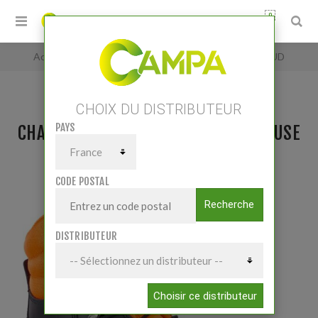
0
Accueil
/
Chaussure Protection tronconneuse ARUD
CHOIX DU DISTRIBUTEUR
PAYS
CHAUSSURE PROTECTION TRONCONNEUSE
ARUD
CODE POSTAL
Recherche
DISTRIBUTEUR
Choisir ce distributeur