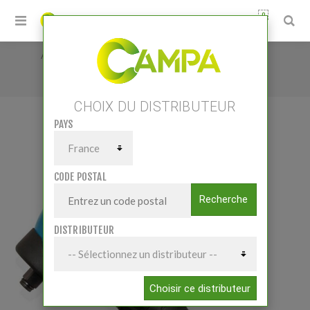
0
Accueil
/
Petits matériels
/
Matériel Atelier
/
Compresseurs d'air et accessoires
/
CHOIX DU DISTRIBUTEUR
CLE A CHOC ANGLE 1/2 COMPACT
PAYS
CLE A CHOC ANGLE 1/2 COMPACT
CODE POSTAL
Recherche
DISTRIBUTEUR
Choisir ce distributeur