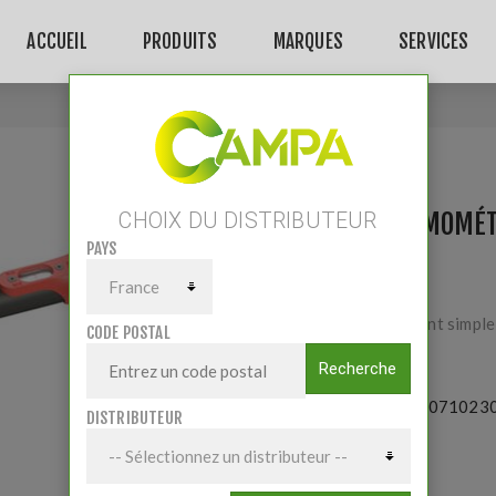
ACCUEIL
PRODUITS
MARQUES
SERVICES
Accueil
/
Clé dynamométrique 1/2 60-300 Nm
CLÉ DYNAMOMÉT
CHOIX DU DISTRIBUTEUR
PAYS
Fonctionnement simple 
CODE POSTAL
Recherche
Référence:
18071023
DISTRIBUTEUR