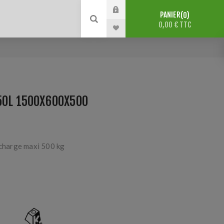
PANIER
0
0,00 € TTC
50L 1500X600X500
 charge maxi 500 kg