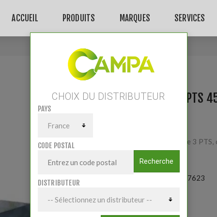
ACCUEIL
PRODUITS
MARQUES
SERVICES
Accueil
/
COFFRE 3 PTS 450L 1500X600X500
COFFRE 3 PTS 4
CHOIX DU DISTRIBUTEUR
PAYS
Acier , attelage 3 PTS,
CODE POSTAL
Recherche
Référence:
457623
DISTRIBUTEUR