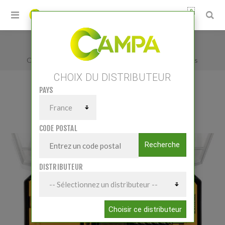
0
Accueil
/
Petits matériels
/
Atelier
/
Outillage électroportatif
/
Coffret 100 accessoires
CHOIX DU DISTRIBUTEUR
PAYS
COFFRET 100 ACCESSOIRES
CODE POSTAL
Recherche
DISTRIBUTEUR
Choisir ce distributeur