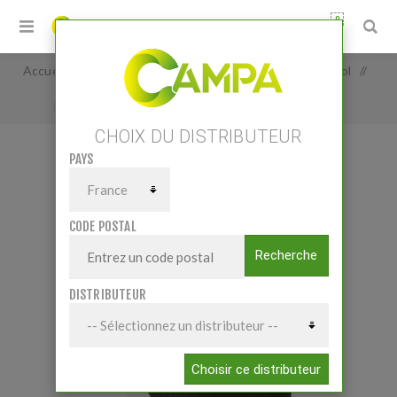
0
Accueil
/
Pièces et accessoires
/
Pièces Travail du sol
/
Herse rotative pièces-acc.
/
Dent rotative droite
CHOIX DU DISTRIBUTEUR
PAYS
DENT ROTATIVE DROITE
CODE POSTAL
Recherche
DISTRIBUTEUR
Choisir ce distributeur