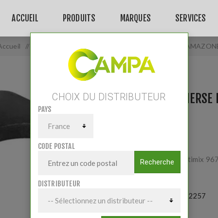
ACCUEIL
PRODUITS
MARQUES
SERVICES
Accueil
/
DENT DE HERSE ROTATIVE DROITE FUYANTE AMAZON
DENT DE HERSE 
CHOIX DU DISTRIBUTEUR
PAYS
AMAZONE
CODE POSTAL
Adaptable Cultimix
Recherche
DISTRIBUTEUR
Référence:
272257