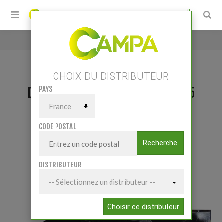
0
Accueil
/
DENT DOUBLE SPIRE GAUCHE 35X35
CHOIX DU DISTRIBUTEUR
PAYS
DENT DOUBLE SPIRE GAUCHE 35X35
CODE POSTAL
Recherche
DISTRIBUTEUR
Choisir ce distributeur