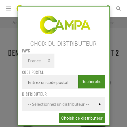
0
Accueil
/
Dent herse Kuhn K2500090 fast-fit 2 Droite
CHOIX DU DISTRIBUTEUR
PAYS
DENT HERSE KUHN K2500090 FAST-FIT 2
DROITE
CODE POSTAL
Recherche
DISTRIBUTEUR
Choisir ce distributeur