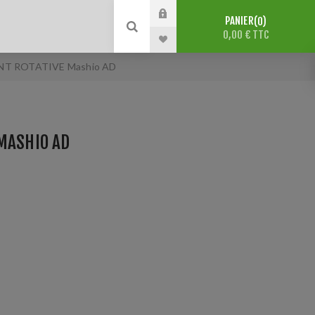
PANIER
0
0,00 € TTC
NT ROTATIVE Mashio AD
MASHIO AD