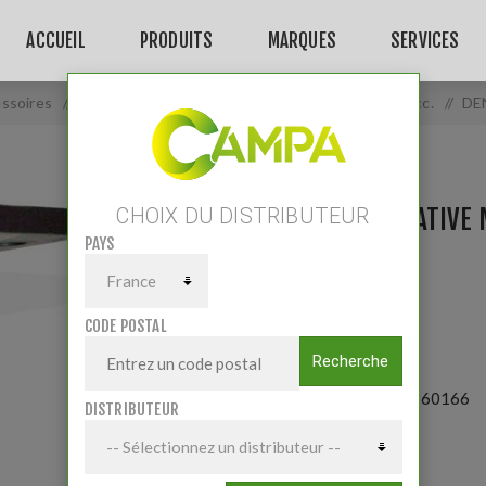
ACCUEIL
PRODUITS
MARQUES
SERVICES
essoires
/
Pièces Travail du sol
/
Herse rotative pièces-acc.
/
DE
DENT ROTATIVE 
CHOIX DU DISTRIBUTEUR
PAYS
27100210.
CODE POSTAL
Recherche
Référence:
P660166
DISTRIBUTEUR