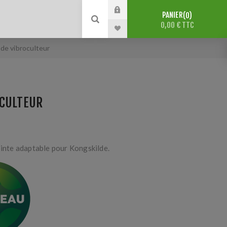
PANIER
0
0,00 € TTC
de vibroculteur
OCULTEUR
te adaptable pour Kongskilde.