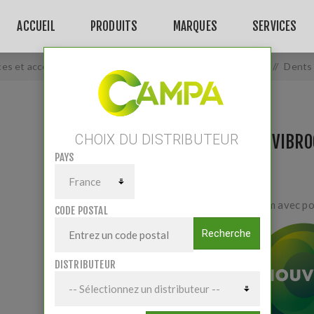
ACCUEIL
PRODUITS
MARQUES
SERVICES
ces et accessoires
/
Pièces Travail du sol
/
Vibroculteur
/
Dents 
DENTS DE VIBR
CHOIX DU DISTRIBUTEUR
PAYS
32x10x530mm avec poin
CODE POSTAL
Recherche
DISTRIBUTEUR