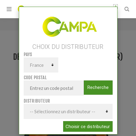
0
Accueil
/
Détecteur de perte (Fault Finder)
CHOIX DU DISTRIBUTEUR
PAYS
DÉTECTEUR DE PERTE (FAULT FINDER)
CODE POSTAL
Recherche
DISTRIBUTEUR
Choisir ce distributeur