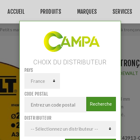
ACCUEIL
PRODUITS
MARQUES
SERVICES
Petits matériels
/
Outillage atelier
/
Disques
/
Disque à tronçon
DISQUE À TRON
CHOIX DU DISTRIBUTEUR
PAYS
Fournisseur:
DEWALT
CODE POSTAL
'Ø 230 x 22,23 mm
Recherche
Épaisseur 3 mm
Moyeu déporté.
DISTRIBUTEUR
Référence:
DT43913-