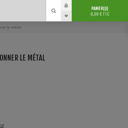
PANIER
0
0,00 € TTC
ner le métal
ÇONNER LE MÉTAL
QZ