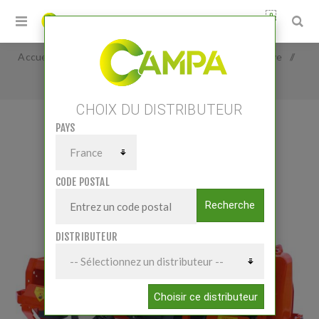
0
Accueil
/
Matériels
/
Travail du sol
/
Fraises rotative
/
Fraise rotative 1,45 M
CHOIX DU DISTRIBUTEUR
PAYS
FRAISE ROTATIVE 1,45 M
CODE POSTAL
Recherche
DISTRIBUTEUR
Choisir ce distributeur