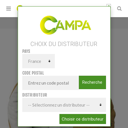
0
Accueil
/
Gants de soudage renforcés
CHOIX DU DISTRIBUTEUR
PAYS
GANTS DE SOUDAGE RENFORCÉS
CODE POSTAL
Recherche
DISTRIBUTEUR
Choisir ce distributeur